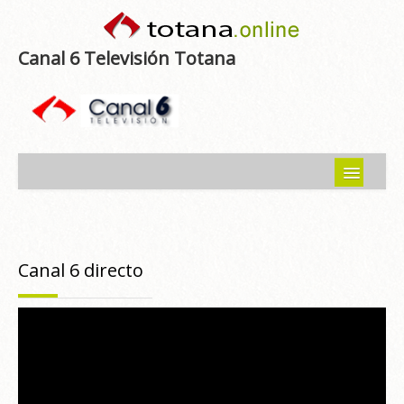
Canal 6 Televisión Totana
Inicio
Noticias
Canal 6 directo
Programas emitidos
Guía del Guadalentín
Asociaciones
Contacto-Sugerencias