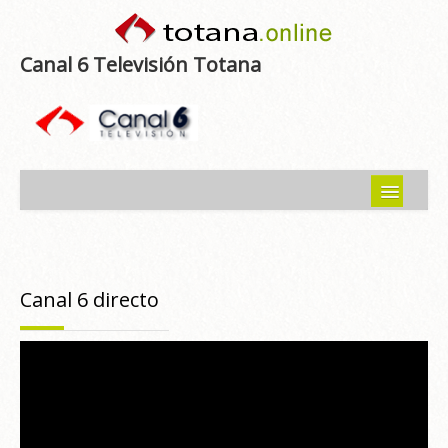
Canal 6 Televisión Totana
Inicio
Noticias
Canal 6 directo
Programas emitidos
Guía del Guadalentín
Asociaciones
Contacto-Sugerencias