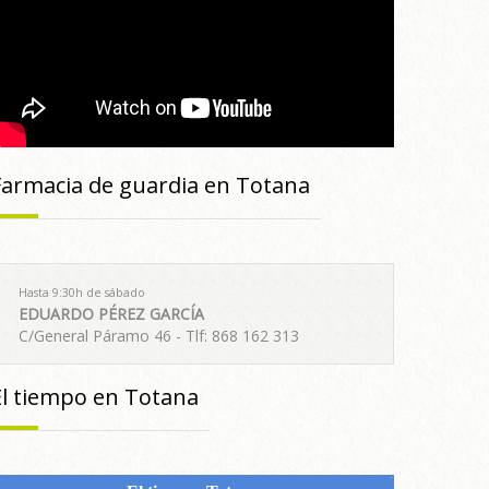
Farmacia de guardia en Totana
Hasta 9:30h de sábado
EDUARDO PÉREZ GARCÍA
C/General Páramo 46 - Tlf: 868 162 313
El tiempo en Totana