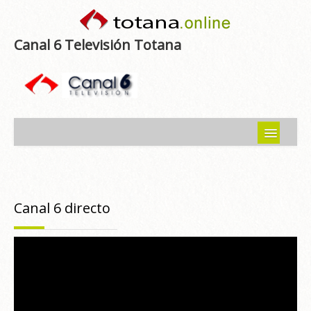
Canal 6 Televisión Totana
Inicio
Noticias
Canal 6 directo
Programas emitidos
Guía del Guadalentín
Asociaciones
Contacto-Sugerencias