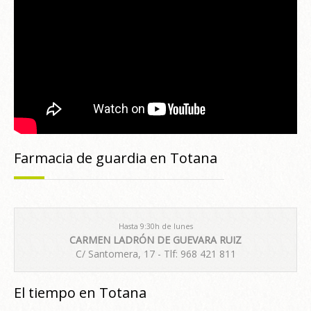
Farmacia de guardia en Totana
Hasta 9:30h de lunes
CARMEN LADRÓN DE GUEVARA RUIZ
C/ Santomera, 17 - Tlf: 968 421 811
El tiempo en Totana