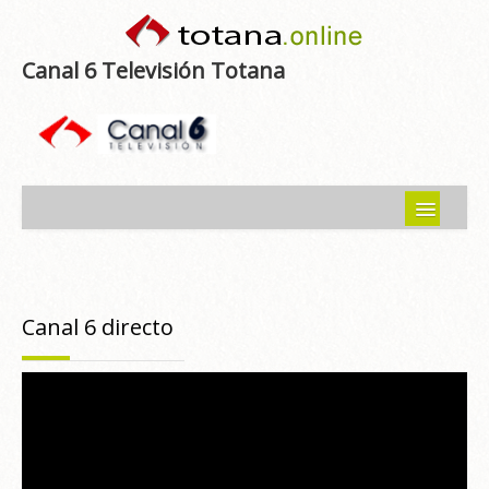
Canal 6 Televisión Totana
Inicio
Noticias
Canal 6 directo
Programas emitidos
Guía del Guadalentín
Asociaciones
Contacto-Sugerencias