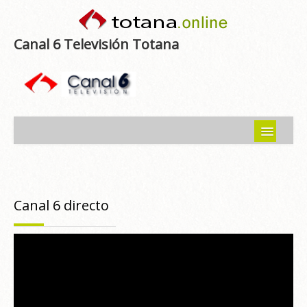
Canal 6 Televisión Totana
Inicio
Noticias
Canal 6 directo
Programas emitidos
Guía del Guadalentín
Asociaciones
Contacto-Sugerencias