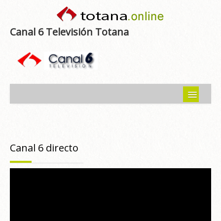
Canal 6 Televisión Totana
Inicio
Noticias
Canal 6 directo
Programas emitidos
Guía del Guadalentín
Asociaciones
Contacto-Sugerencias