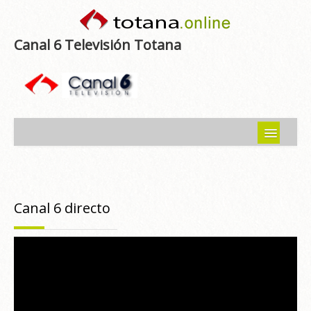
Canal 6 Televisión Totana
Inicio
Noticias
Canal 6 directo
Programas emitidos
Guía del Guadalentín
Asociaciones
Contacto-Sugerencias