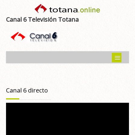
Canal 6 Televisión Totana
Inicio
Noticias
Canal 6 directo
Programas emitidos
Guía del Guadalentín
Asociaciones
Contacto-Sugerencias