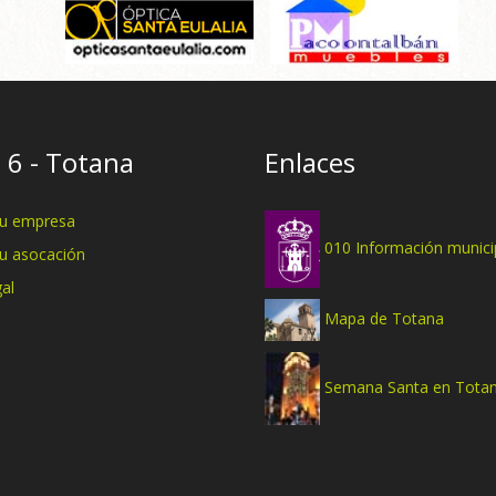
 6 - Totana
Enlaces
tu empresa
010 Información munici
tu asocación
al
Mapa de Totana
Semana Santa en Tota