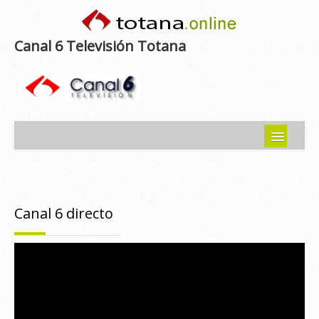
Canal 6 Televisión Totana
Inicio
Noticias
Canal 6 directo
Programas emitidos
Guía del Guadalentín
Asociaciones
Contacto-Sugerencias