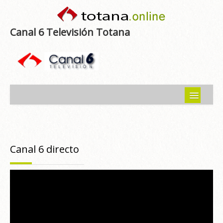
Canal 6 Televisión Totana
Inicio
Noticias
Canal 6 directo
Programas emitidos
Guía del Guadalentín
Asociaciones
Contacto-Sugerencias