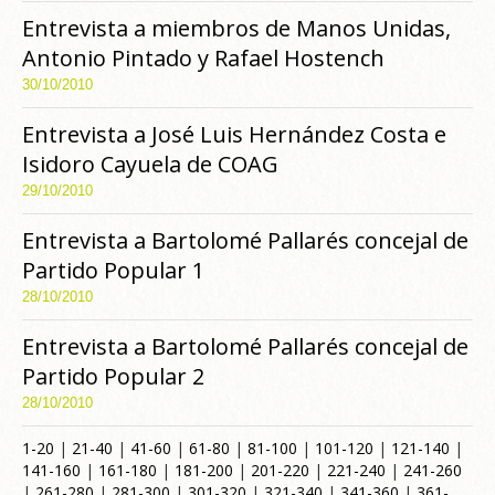
Entrevista a miembros de Manos Unidas,
Antonio Pintado y Rafael Hostench
30/10/2010
Entrevista a José Luis Hernández Costa e
Isidoro Cayuela de COAG
29/10/2010
Entrevista a Bartolomé Pallarés concejal de
Partido Popular 1
28/10/2010
Entrevista a Bartolomé Pallarés concejal de
Partido Popular 2
28/10/2010
1-20
|
21-40
|
41-60
|
61-80
|
81-100
|
101-120
|
121-140
|
141-160
|
161-180
|
181-200
|
201-220
|
221-240
|
241-260
|
261-280
|
281-300
|
301-320
|
321-340
|
341-360
|
361-