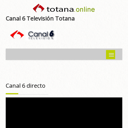
Canal 6 Televisión Totana
Inicio
Noticias
Canal 6 directo
Programas emitidos
Guía del Guadalentín
Asociaciones
Contacto-Sugerencias