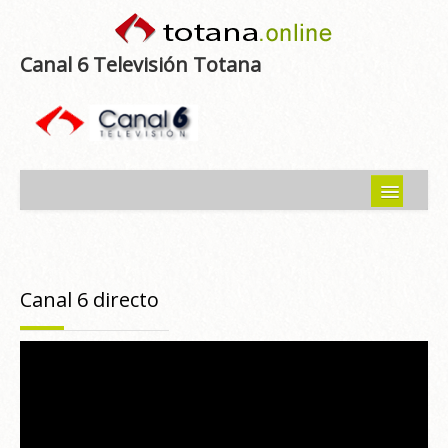
Canal 6 Televisión Totana
Inicio
Noticias
Canal 6 directo
Programas emitidos
Guía del Guadalentín
Asociaciones
Contacto-Sugerencias