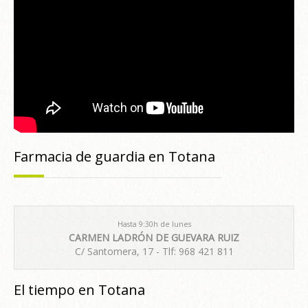
Farmacia de guardia en Totana
Hasta 9:30h de lunes
CARMEN LADRÓN DE GUEVARA RUIZ
C/ Santomera, 17 - Tlf: 968 421 811
El tiempo en Totana