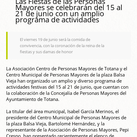
Las Fiestas de las Personas
Mayores se celebrarán del 15 al
21 de junio con un amplio
programa de actividades
El viernes 19 de junio será la comida de
convivencia, con la coronación de la reina de la
fiestas y sus damas de honor
La Asociación Centro de Personas Mayores de Totana y el
Centro Municipal de Personas Mayores de la plaza Balsa
Vieja han organizado un amplio y diverso programa de
actividades festivas del 15 al 21 de junio, que cuentan con
la colaboración de la Concejalía de Personas Mayores del
Ayuntamiento de Totana.
La titular del área municipal, Isabel García Merinos, el
presidente del Centro Municipal de Personas Mayores de
la plaza Balsa Vieja, Bartolomé Hernández, y la
representante de la Asociación de Personas Mayores, Pepi
Crespo, han presentado recientemente el elenco de