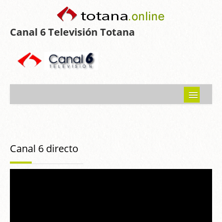
Canal 6 Televisión Totana
Inicio
Noticias
Canal 6 directo
Programas emitidos
Guía del Guadalentín
Asociaciones
Contacto-Sugerencias