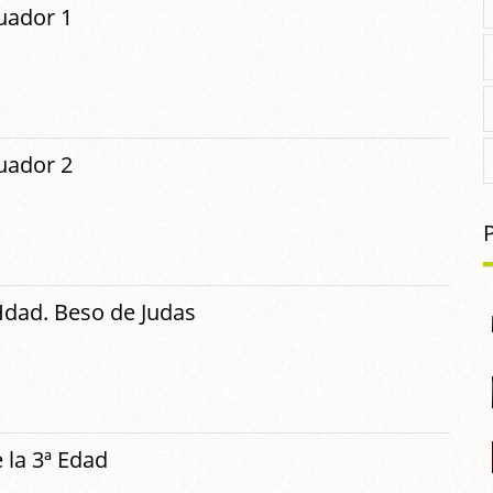
uador 1
uador 2
Hdad. Beso de Judas
 la 3ª Edad