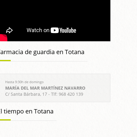
Farmacia de guardia en Totana
Hasta 9:30h de domingo
MARÍA DEL MAR MARTÍNEZ NAVARRO
C/ Santa Bárbara, 17 - Tlf: 968 420 139
El tiempo en Totana