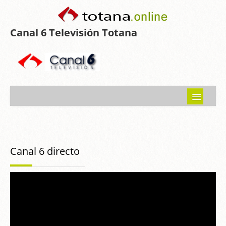
Canal 6 Televisión Totana
Inicio
Noticias
Canal 6 directo
Programas emitidos
Guía del Guadalentín
Asociaciones
Contacto-Sugerencias