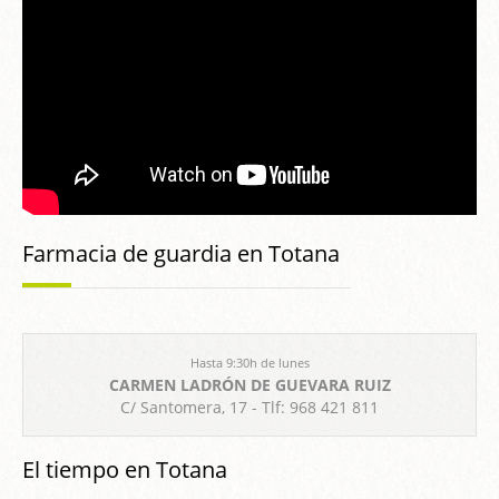
Farmacia de guardia en Totana
Hasta 9:30h de lunes
CARMEN LADRÓN DE GUEVARA RUIZ
C/ Santomera, 17 - Tlf: 968 421 811
El tiempo en Totana