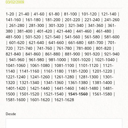
03/02/2009
1-20
|
21-40
|
41-60
|
61-80
|
81-100
|
101-120
|
121-140
|
141-160
|
161-180
|
181-200
|
201-220
|
221-240
|
241-260
|
261-280
|
281-300
|
301-320
|
321-340
|
341-360
|
361-
380
|
381-400
|
401-420
|
421-440
|
441-460
|
461-480
|
481-500
|
501-520
|
521-540
|
541-560
|
561-580
|
581-600
|
601-620
|
621-640
|
641-660
|
661-680
|
681-700
|
701-
720
|
721-740
|
741-760
|
761-780
|
781-800
|
801-820
|
821-840
|
841-860
|
861-880
|
881-900
|
901-920
|
921-940
|
941-960
|
961-980
|
981-1000
|
1001-1020
|
1021-1040
|
1041-1060
|
1061-1080
|
1081-1100
|
1101-1120
|
1121-
1140
|
1141-1160
|
1161-1180
|
1181-1200
|
1201-1220
|
1221-1240
|
1241-1260
|
1261-1280
|
1281-1300
|
1301-
1320
|
1321-1340
|
1341-1360
|
1361-1380
|
1381-1400
|
1401-1420
|
1421-1440
|
1441-1460
|
1461-1480
|
1481-
1500
|
1501-1520
|
1521-1540
|
1541-1560
|
1561-1580
|
1581-1600
|
1601-1620
|
1621-1628
Desde