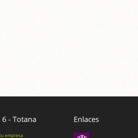
 6 - Totana
Enlaces
tu empresa