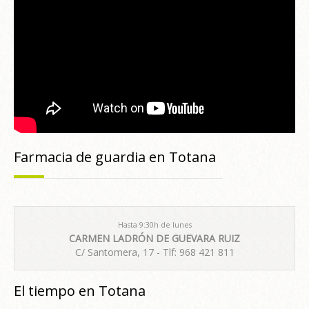
Farmacia de guardia en Totana
Hasta 9:30h de lunes
CARMEN LADRÓN DE GUEVARA RUIZ
C/ Santomera, 17 - Tlf: 968 421 811
El tiempo en Totana