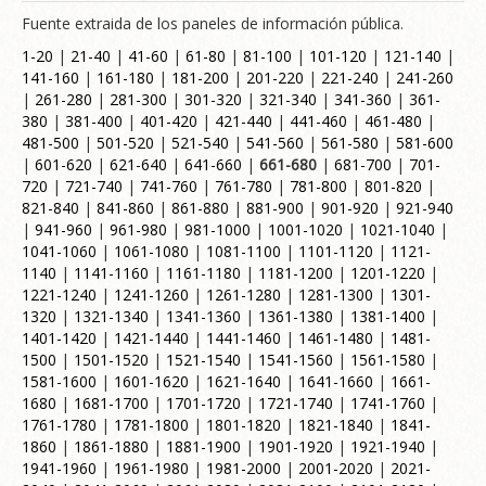
Fuente extraida de los paneles de información pública.
1-20
|
21-40
|
41-60
|
61-80
|
81-100
|
101-120
|
121-140
|
141-160
|
161-180
|
181-200
|
201-220
|
221-240
|
241-260
|
261-280
|
281-300
|
301-320
|
321-340
|
341-360
|
361-
380
|
381-400
|
401-420
|
421-440
|
441-460
|
461-480
|
481-500
|
501-520
|
521-540
|
541-560
|
561-580
|
581-600
|
601-620
|
621-640
|
641-660
|
661-680
|
681-700
|
701-
720
|
721-740
|
741-760
|
761-780
|
781-800
|
801-820
|
821-840
|
841-860
|
861-880
|
881-900
|
901-920
|
921-940
|
941-960
|
961-980
|
981-1000
|
1001-1020
|
1021-1040
|
1041-1060
|
1061-1080
|
1081-1100
|
1101-1120
|
1121-
1140
|
1141-1160
|
1161-1180
|
1181-1200
|
1201-1220
|
1221-1240
|
1241-1260
|
1261-1280
|
1281-1300
|
1301-
1320
|
1321-1340
|
1341-1360
|
1361-1380
|
1381-1400
|
1401-1420
|
1421-1440
|
1441-1460
|
1461-1480
|
1481-
1500
|
1501-1520
|
1521-1540
|
1541-1560
|
1561-1580
|
1581-1600
|
1601-1620
|
1621-1640
|
1641-1660
|
1661-
1680
|
1681-1700
|
1701-1720
|
1721-1740
|
1741-1760
|
1761-1780
|
1781-1800
|
1801-1820
|
1821-1840
|
1841-
1860
|
1861-1880
|
1881-1900
|
1901-1920
|
1921-1940
|
1941-1960
|
1961-1980
|
1981-2000
|
2001-2020
|
2021-