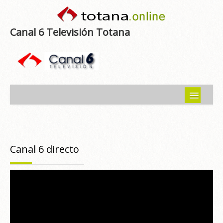
Canal 6 Televisión Totana
Inicio
Noticias
Canal 6 directo
Programas emitidos
Guía del Guadalentín
Asociaciones
Contacto-Sugerencias