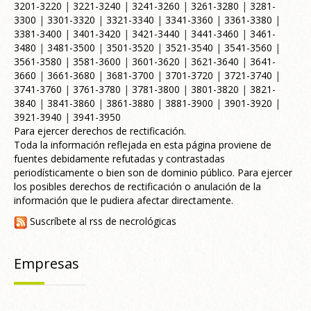
3201-3220
|
3221-3240
|
3241-3260
|
3261-3280
|
3281-
3300
|
3301-3320
|
3321-3340
|
3341-3360
|
3361-3380
|
3381-3400
|
3401-3420
|
3421-3440
|
3441-3460
|
3461-
3480
|
3481-3500
|
3501-3520
|
3521-3540
|
3541-3560
|
3561-3580
|
3581-3600
|
3601-3620
|
3621-3640
|
3641-
3660
|
3661-3680
|
3681-3700
|
3701-3720
|
3721-3740
|
3741-3760
|
3761-3780
|
3781-3800
|
3801-3820
|
3821-
3840
|
3841-3860
|
3861-3880
|
3881-3900
|
3901-3920
|
3921-3940
|
3941-3950
Para ejercer derechos de rectificación.
Toda la información reflejada en esta página proviene de
fuentes debidamente refutadas y contrastadas
periodísticamente o bien son de dominio público. Para ejercer
los posibles derechos de rectificación o anulación de la
información que le pudiera afectar directamente.
Suscríbete al rss de necrológicas
Empresas