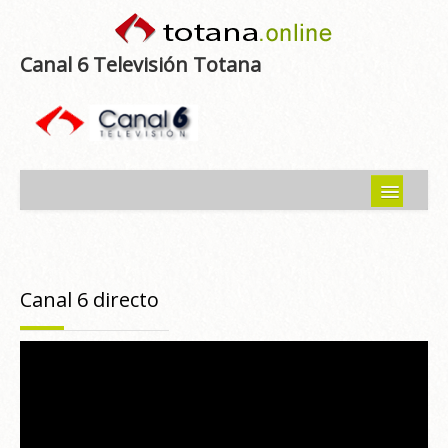
Canal 6 Televisión Totana
Inicio
Noticias
Canal 6 directo
Programas emitidos
Guía del Guadalentín
Asociaciones
Contacto-Sugerencias