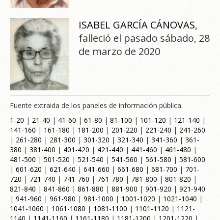
ISABEL GARCÍA CÁNOVAS
,
falleció el pasado sábado, 28
de marzo de 2020
Fuente extraida de los paneles de información pública.
1-20
|
21-40
|
41-60
|
61-80
|
81-100
|
101-120
|
121-140
|
141-160
|
161-180
|
181-200
|
201-220
|
221-240
|
241-260
|
261-280
|
281-300
|
301-320
|
321-340
|
341-360
|
361-
380
|
381-400
|
401-420
|
421-440
|
441-460
|
461-480
|
481-500
|
501-520
|
521-540
|
541-560
|
561-580
|
581-600
|
601-620
|
621-640
|
641-660
|
661-680
|
681-700
|
701-
720
|
721-740
|
741-760
|
761-780
|
781-800
|
801-820
|
821-840
|
841-860
|
861-880
|
881-900
|
901-920
|
921-940
|
941-960
|
961-980
|
981-1000
|
1001-1020
|
1021-1040
|
1041-1060
|
1061-1080
|
1081-1100
|
1101-1120
|
1121-
1140
|
1141-1160
|
1161-1180
|
1181-1200
|
1201-1220
|