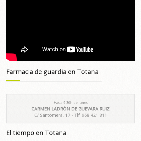
Farmacia de guardia en Totana
Hasta 9:30h de lunes
CARMEN LADRÓN DE GUEVARA RUIZ
C/ Santomera, 17 - Tlf: 968 421 811
El tiempo en Totana