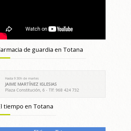
Farmacia de guardia en Totana
Hasta 9:30h de martes
JAIME MARTÍNEZ IGLESIAS
Plaza Constitución, 6 - Tlf: 968 424 732
El tiempo en Totana