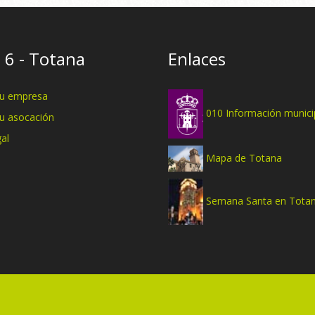
 6 - Totana
Enlaces
tu empresa
010 Información munici
tu asocación
al
Mapa de Totana
Semana Santa en Tota