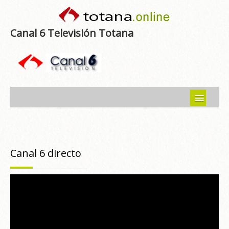
Canal 6 Televisión Totana
Inicio
Noticias
Canal 6 directo
Programas emitidos
Guía del Guadalentín
Asociaciones
Contacto-Sugerencias