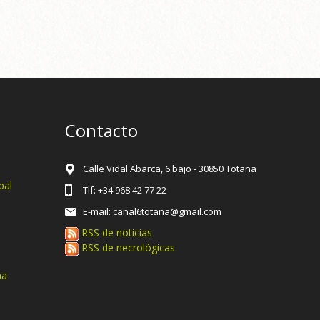
Contacto
Calle Vidal Abarca, 6 bajo - 30850 Totana
pal
Tlf: +34 968 42 77 22
E-mail: canal6totana@gmail.com
RSS de noticias
RSS de necrológicas
na