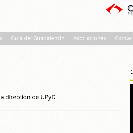
s
Guía del Guadalentín
Asociaciones
Contac
 la dirección de UPyD