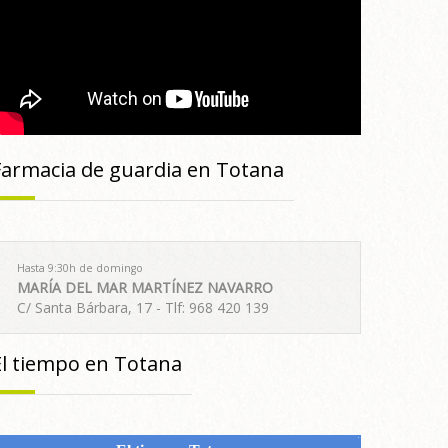
Farmacia de guardia en Totana
Hasta 9:30h de domingo
MARÍA DEL MAR MARTÍNEZ NAVARRO
C/ Santa Bárbara, 17 - Tlf: 968 420 139
El tiempo en Totana