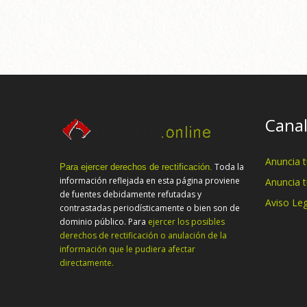
Canal
Anuncia 
Toda la
Para ejercer derechos de rectificación.
información reflejada en esta página proviene
Anuncia 
de fuentes debidamente refutadas y
Aviso Leg
contrastadas periodísticamente o bien son de
dominio público. Para
ejercer los posibles
derechos de rectificación o anulación de la
información que le pudiera afectar
directamente.