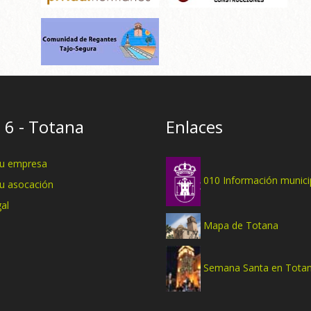
 6 - Totana
Enlaces
tu empresa
010 Información munici
tu asocación
al
Mapa de Totana
Semana Santa en Tota