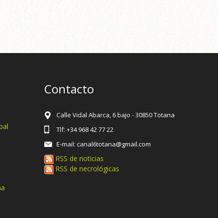
Contacto
Calle Vidal Abarca, 6 bajo - 30850 Totana
pal
Tlf: +34 968 42 77 22
E-mail: canal6totana@gmail.com
RSS de noticias
RSS de necrológicas
na