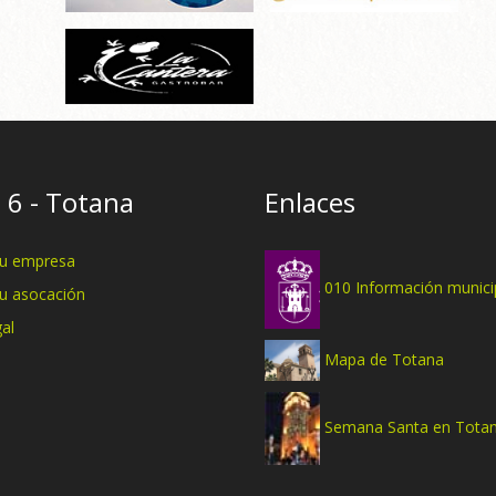
 6 - Totana
Enlaces
tu empresa
010 Información munici
tu asocación
al
Mapa de Totana
Semana Santa en Tota