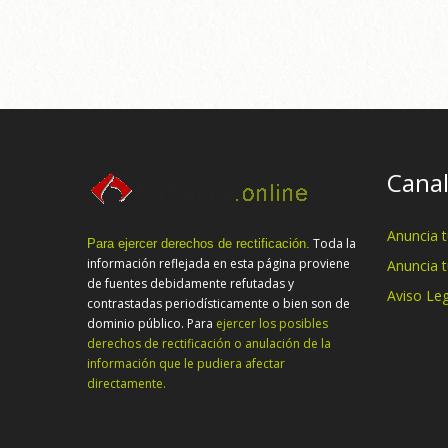
Canal
Anuncia 
Toda la
Para ejercer derechos de rectificación.
información reflejada en esta página proviene
Anuncia 
de fuentes debidamente refutadas y
Aviso Leg
contrastadas periodísticamente o bien son de
dominio público. Para
ejercer los posibles
derechos de rectificación o anulación de la
información que le pudiera afectar
directamente.