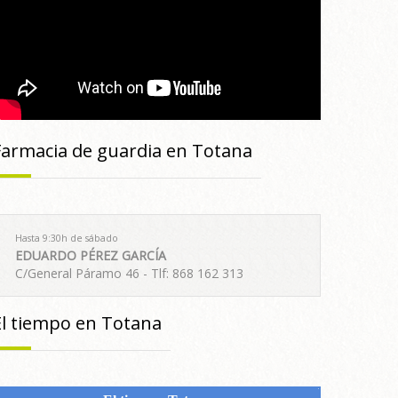
Farmacia de guardia en Totana
Hasta 9:30h de sábado
EDUARDO PÉREZ GARCÍA
C/General Páramo 46 - Tlf: 868 162 313
El tiempo en Totana