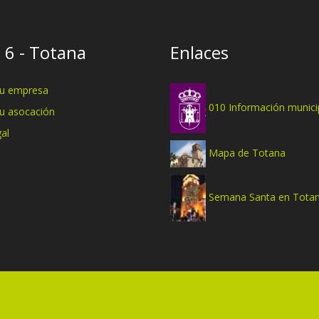
 6 - Totana
Enlaces
tu empresa
010 Información munici
tu asocación
al
Mapa de Totana
Semana Santa en Tota