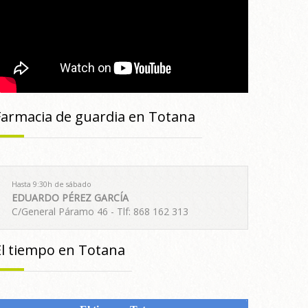
Farmacia de guardia en Totana
Hasta 9:30h de sábado
EDUARDO PÉREZ GARCÍA
C/General Páramo 46 - Tlf: 868 162 313
El tiempo en Totana