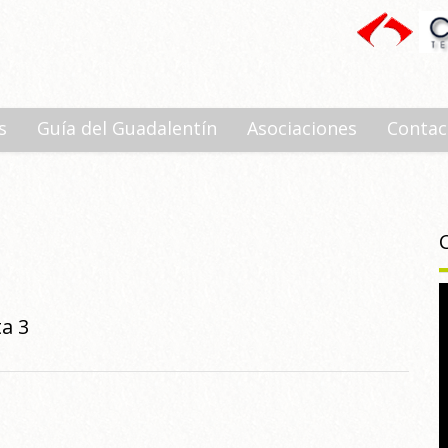
s
Guía del Guadalentín
Asociaciones
Contac
a 3