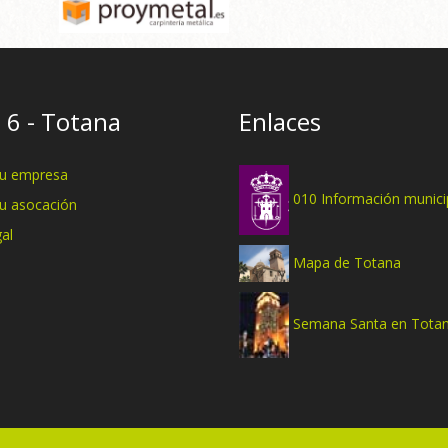
 6 - Totana
Enlaces
tu empresa
010 Información munici
tu asocación
al
Mapa de Totana
Semana Santa en Tota