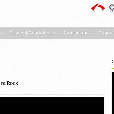
s
Guía del Guadalentín
Asociaciones
Contac
ure Rock