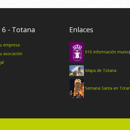
 6 - Totana
Enlaces
tu empresa
010 Información munici
tu asocación
al
Mapa de Totana
Semana Santa en Tota