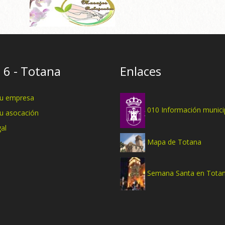
 6 - Totana
Enlaces
tu empresa
010 Información munici
tu asocación
al
Mapa de Totana
Semana Santa en Tota