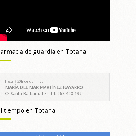
Farmacia de guardia en Totana
Hasta 9:30h de domingo
MARÍA DEL MAR MARTÍNEZ NAVARRO
C/ Santa Bárbara, 17 - Tlf: 968 420 139
El tiempo en Totana