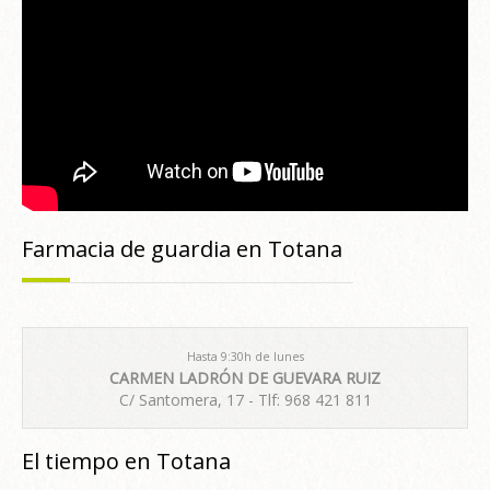
Farmacia de guardia en Totana
Hasta 9:30h de lunes
CARMEN LADRÓN DE GUEVARA RUIZ
C/ Santomera, 17 - Tlf: 968 421 811
El tiempo en Totana