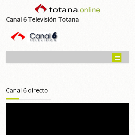
Canal 6 Televisión Totana
Inicio
Noticias
Canal 6 directo
Programas emitidos
Guía del Guadalentín
Asociaciones
Contacto-Sugerencias