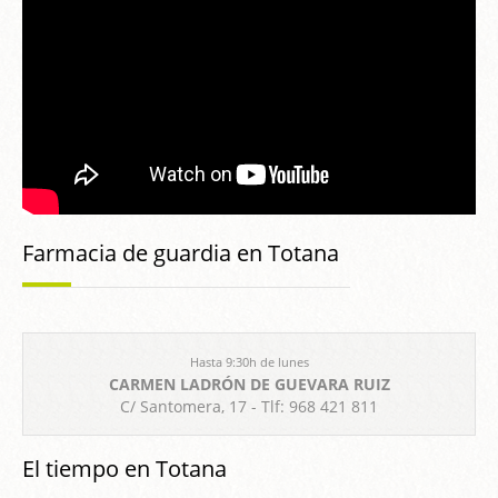
Farmacia de guardia en Totana
Hasta 9:30h de lunes
CARMEN LADRÓN DE GUEVARA RUIZ
C/ Santomera, 17 - Tlf: 968 421 811
El tiempo en Totana