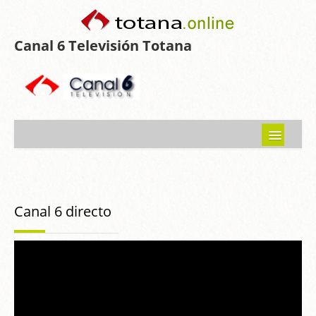
Canal 6 Televisión Totana
Inicio
Noticias
Canal 6 directo
Programas emitidos
Guía del Guadalentín
Asociaciones
Contacto-Sugerencias