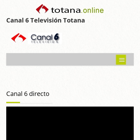
Canal 6 Televisión Totana
Inicio
Noticias
Canal 6 directo
Programas emitidos
Guía del Guadalentín
Asociaciones
Contacto-Sugerencias