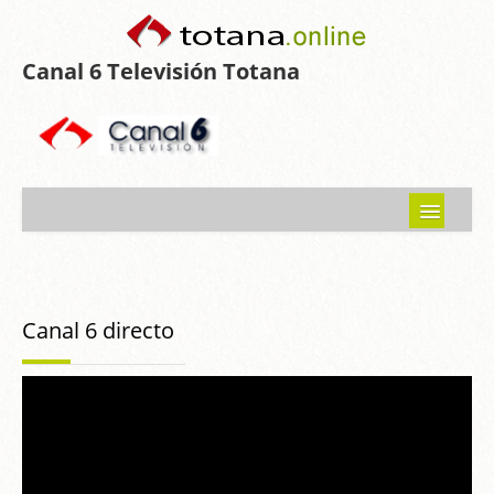
Canal 6 Televisión Totana
Inicio
Noticias
Canal 6 directo
Programas emitidos
Guía del Guadalentín
Asociaciones
Contacto-Sugerencias