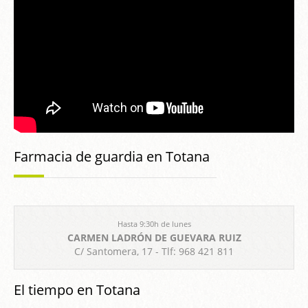
Farmacia de guardia en Totana
Hasta 9:30h de lunes
CARMEN LADRÓN DE GUEVARA RUIZ
C/ Santomera, 17 - Tlf: 968 421 811
El tiempo en Totana