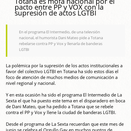
Totana es mofa nacional por el
pacto entre PP y VOX con la
supresión de actos LGTBI
En el programa El Intermedio, de una televsión
nacional, el humorista Dani Mateo pide a Totana
rebelarse contra PP y Vox y llenarla de banderas
LGTBI
La polémica por la supresión de los actos institucionales a
favor del colectivo LGTBI en Totana ha sido estos días el
foco de atención de muchos medios de comunicación a
nivel regional y nacional.
Y en esta ocasión ha sido el programa El Intermedio de La
Sexta el que ha puesto este tema en el disparadero en boca
de Dani Mateo, que ha pedido a Totana que se rebele
contra el PP y Vox y llene la ciudad de banderas LGTBI.
Desde el programa de La Sexta recuerdan que este mes de
junio se celebra el Orgullo Gay en muchos puntos de