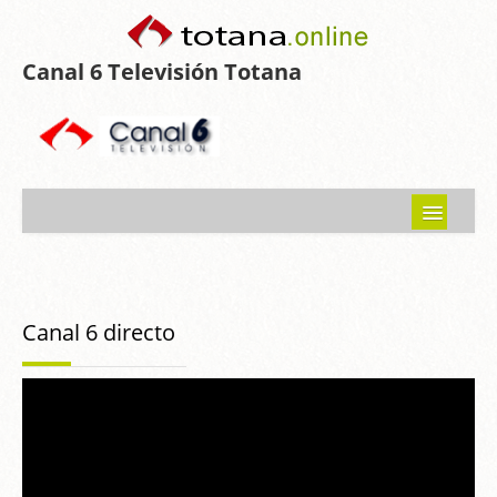
Canal 6 Televisión Totana
Inicio
Noticias
Canal 6 directo
Programas emitidos
Guía del Guadalentín
Asociaciones
Contacto-Sugerencias