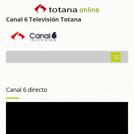
Canal 6 Televisión Totana
Inicio
Noticias
Canal 6 directo
Programas emitidos
Guía del Guadalentín
Asociaciones
Contacto-Sugerencias