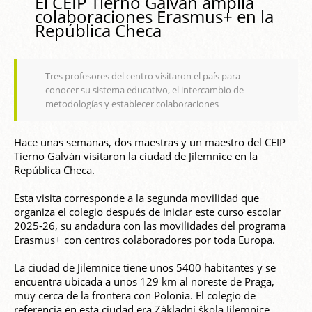
El CEIP Tierno Galván amplía
colaboraciones Erasmus+ en la
República Checa
Tres profesores del centro visitaron el país para
conocer su sistema educativo, el intercambio de
metodologías y establecer colaboraciones
Hace unas semanas, dos maestras y un maestro del CEIP
Tierno Galván visitaron la ciudad de Jilemnice en la
República Checa.
Esta visita corresponde a la segunda movilidad que
organiza el colegio después de iniciar este curso escolar
2025-26, su andadura con las movilidades del programa
Erasmus+ con centros colaboradores por toda Europa.
La ciudad de Jilemnice tiene unos 5400 habitantes y se
encuentra ubicada a unos 129 km al noreste de Praga,
muy cerca de la frontera con Polonia. El colegio de
referencia en esta ciudad era Základní škola Jilemnice,