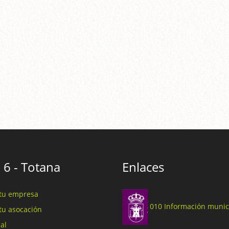
 6 - Totana
Enlaces
tu empresa
010 Información munic
tu asocación
al