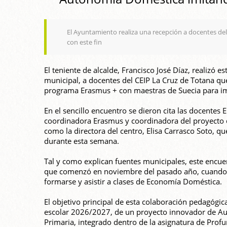
El Ayuntamiento realiza una recepción a docentes de
con este fin
El teniente de alcalde, Francisco José Díaz, realizó 
municipal, a docentes del CEIP La Cruz de Totana que
programa Erasmus + con maestras de Suecia para i
En el sencillo encuentro se dieron cita las docentes 
coordinadora Erasmus y coordinadora del proyecto 
como la directora del centro, Elisa Carrasco Soto, 
durante esta semana.
Tal y como explican fuentes municipales, este encue
que comenzó en noviembre del pasado año, cuando ci
formarse y asistir a clases de Economía Doméstica.
El objetivo principal de esta colaboración pedagógica
escolar 2026/2027, de un proyecto innovador de Au
Primaria, integrado dentro de la asignatura de Profu