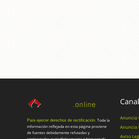
Canal
Anuncia 
Toda la
Para ejercer derechos de rectificación.
información reflejada en esta página proviene
Anuncia 
de fuentes debidamente refutadas y
Aviso Leg
contrastadas periodísticamente o bien son de