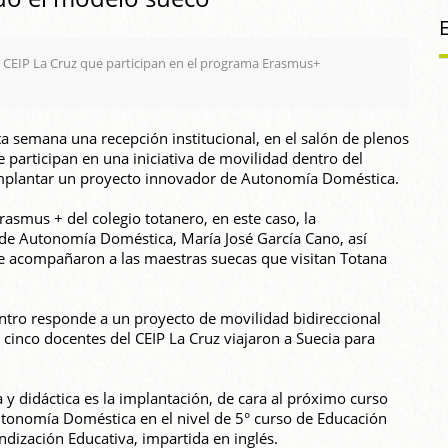
l CEIP La Cruz que participan en el programa Erasmus+
esta semana una recepción institucional, en el salón de plenos
 participan en una iniciativa de movilidad dentro del
mplantar un proyecto innovador de Autonomía Doméstica.
Erasmus + del colegio totanero, en este caso, la
de Autonomía Doméstica, María José García Cano, así
que acompañaron a las maestras suecas que visitan Totana
ntro responde a un proyecto de movilidad bidireccional
nco docentes del CEIP La Cruz viajaron a Suecia para
 y didáctica es la implantación, de cara al próximo curso
tonomía Doméstica en el nivel de 5° curso de Educación
ndización Educativa, impartida en inglés.