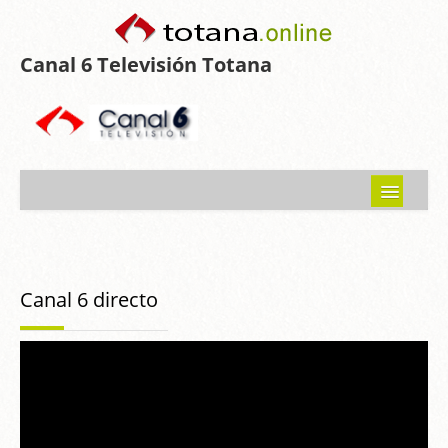
Canal 6 Televisión Totana
Inicio
Noticias
Canal 6 directo
Programas emitidos
Guía del Guadalentín
Asociaciones
Contacto-Sugerencias