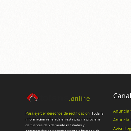
Canal
Anuncia 
Toda la
Para ejercer derechos de rectificación.
información reflejada en esta página proviene
Anuncia 
de fuentes debidamente refutadas y
Aviso Leg
contrastadas periodísticamente o bien son de