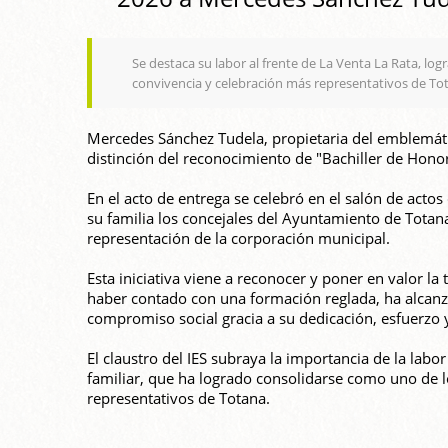
Se destaca su labor al frente de La Venta La Rata, l
convivencia y celebración más representativos de To
Mercedes Sánchez Tudela, propietaria del emblemátic
distinción del reconocimiento de "Bachiller de Honor
En el acto de entrega se celebró en el salón de acto
su familia los concejales del Ayuntamiento de Totana
representación de la corporación municipal.
Esta iniciativa viene a reconocer y poner en valor la
haber contado con una formación reglada, ha alcanza
compromiso social gracia a su dedicación, esfuerzo 
El claustro del IES subraya la importancia de la labo
familiar, que ha logrado consolidarse como uno de l
representativos de Totana.