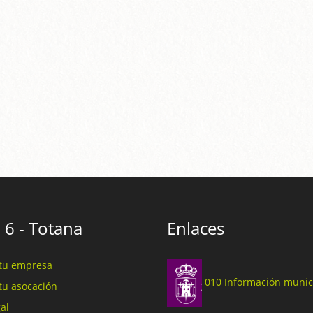
 6 - Totana
Enlaces
tu empresa
010 Información munic
tu asocación
al