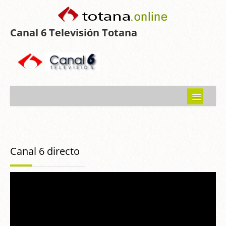
Canal 6 Televisión Totana
Inicio
Noticias
Canal 6 directo
Programas emitidos
Guía del Guadalentín
Asociaciones
Contacto-Sugerencias