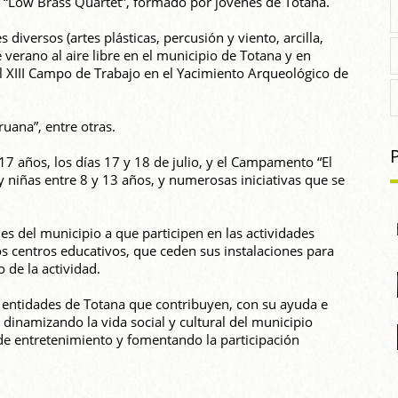
 “Low Brass Quartet”, formado por jóvenes de Totana.
 diversos (artes plásticas, percusión y viento, arcilla,
e verano al aire libre en el municipio de Totana y en
 el XIII Campo de Trabajo en el Yacimiento Arqueológico de
uana”, entre otras.
7 años, los días 17 y 18 de julio, y el Campamento “El
 y niñas entre 8 y 13 años, y numerosas iniciativas que se
nes del municipio a que participen en las actividades
os centros educativos, que ceden sus instalaciones para
 de la actividad.
 y entidades de Totana que contribuyen, con su ayuda e
 dinamizando la vida social y cultural del municipio
 de entretenimiento y fomentando la participación