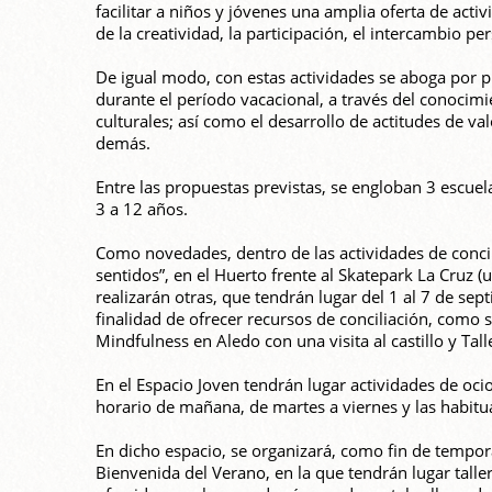
facilitar a niños y jóvenes una amplia oferta de activ
de la creatividad, la participación, el intercambio per
De igual modo, con estas actividades se aboga por p
durante el período vacacional, a través del conocimie
culturales; así como el desarrollo de actitudes de va
demás.
Entre las propuestas previstas, se engloban 3 escuela
3 a 12 años.
Como novedades, dentro de las actividades de concili
sentidos”, en el Huerto frente al Skatepark La Cruz (
realizarán otras, que tendrán lugar del 1 al 7 de sep
finalidad de ofrecer recursos de conciliación, como 
Mindfulness en Aledo con una visita al castillo y Tall
En el Espacio Joven tendrán lugar actividades de ocio
horario de mañana, de martes a viernes y las habitu
En dicho espacio, se organizará, como fin de tempora
Bienvenida del Verano, en la que tendrán lugar taller