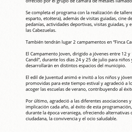
ofrecido por el grupo de cámara de metales llamado
Se completa el programa con la realización de talleres
esparto, etcétera), además de visitas guiadas, cine d
pedanías, actividades deportivas, visitas guiadas, y
las Cabezuelas.
También tendrán lugar 2 campamentos en “Finca Car
El Campamento Joven, dirigido a jóvenes entre 12 y 1
Candil”, durante los días 24 y 25 de julio para niños
desarrollarán en distintos espacios del municipio.
El edil de Juventud animó e invitó a los niños y jóve
promovidas para este tiempo estival y agradeció a l
acoger las escuelas de verano, contribuyendo al éxito
Por último, agradeció a las diferentes asociaciones
implicación cada año, al éxito de esta programación,
durante la época veraniega, ofreciendo alternativas
ciudadana, la convivencia y el ocio saludable.