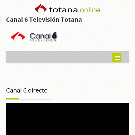
Canal 6 Televisión Totana
Inicio
Noticias
Canal 6 directo
Programas emitidos
Guía del Guadalentín
Asociaciones
Contacto-Sugerencias