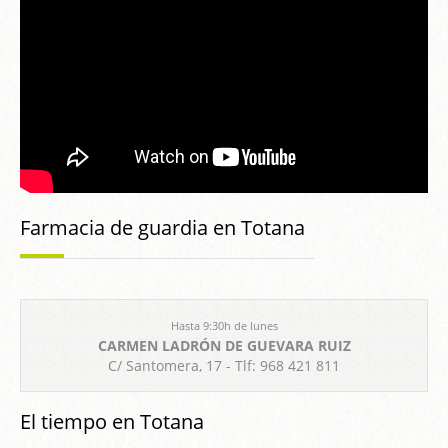
Farmacia de guardia en Totana
Hasta 9:30h de lunes
CARMEN LADRÓN DE GUEVARA RUIZ
C/ Santomera, 17 - Tlf: 968 421 811
El tiempo en Totana