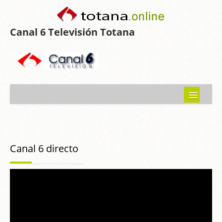
Canal 6 Televisión Totana
Inicio
Noticias
Canal 6 directo
Programas emitidos
Guía del Guadalentín
Asociaciones
Contacto-Sugerencias