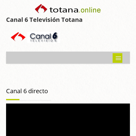
Canal 6 Televisión Totana
Inicio
Noticias
Canal 6 directo
Programas emitidos
Guía del Guadalentín
Asociaciones
Contacto-Sugerencias