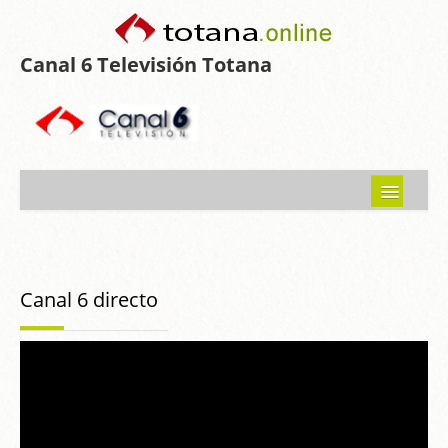
Canal 6 Televisión Totana
Inicio
Noticias
Canal 6 directo
Programas emitidos
Guía del Guadalentín
Asociaciones
Contacto-Sugerencias