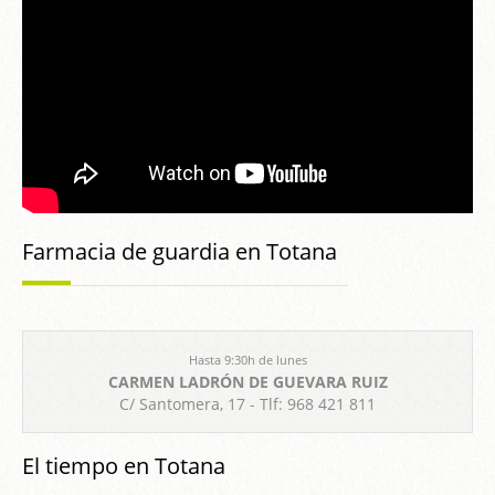
Farmacia de guardia en Totana
Hasta 9:30h de lunes
CARMEN LADRÓN DE GUEVARA RUIZ
C/ Santomera, 17 - Tlf: 968 421 811
El tiempo en Totana