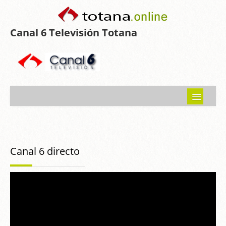
Canal 6 Televisión Totana
Inicio
Noticias
Canal 6 directo
Programas emitidos
Guía del Guadalentín
Asociaciones
Contacto-Sugerencias