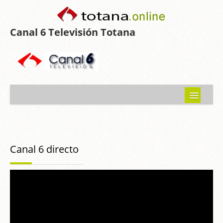
Canal 6 Televisión Totana
Inicio
Noticias
Canal 6 directo
Programas emitidos
Guía del Guadalentín
Asociaciones
Contacto-Sugerencias