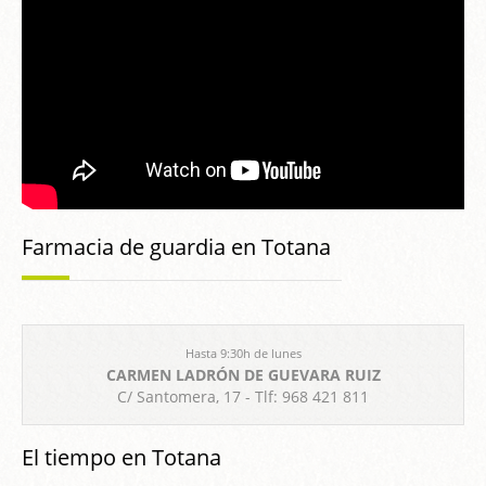
Farmacia de guardia en Totana
Hasta 9:30h de lunes
CARMEN LADRÓN DE GUEVARA RUIZ
C/ Santomera, 17 - Tlf: 968 421 811
El tiempo en Totana