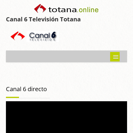
Canal 6 Televisión Totana
Inicio
Noticias
Canal 6 directo
Programas emitidos
Guía del Guadalentín
Asociaciones
Contacto-Sugerencias