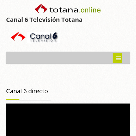
Canal 6 Televisión Totana
Inicio
Noticias
Canal 6 directo
Programas emitidos
Guía del Guadalentín
Asociaciones
Contacto-Sugerencias