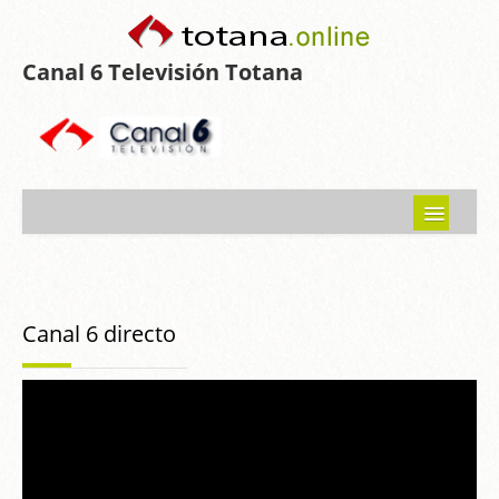
Canal 6 Televisión Totana
Inicio
Noticias
Canal 6 directo
Programas emitidos
Guía del Guadalentín
Asociaciones
Contacto-Sugerencias