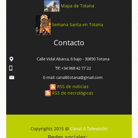
Mapa de Totana
Semana Santa en Totana
Contacto
Calle Vidal Abarca, 6 bajo - 30850 Totana
Tlf: +34 968 42 77 22
E-mail: canal6totana@gmail.com
RSS de noticias
RSS de necrológicas
Copyrights 2015 @
Canal 6 Televisión
Redes sociales: