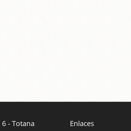
 6 - Totana
Enlaces