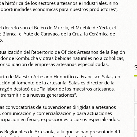
histórica de los sectores artesanos e industriales, sino
e oportunidades económicas para nuestros productores”,
el decreto son el Belén de Murcia, el Mueble de Yecla, el
de Blanca, el Yute de Caravaca de la Cruz, la Cerámica de
o.
ctualización del Repertorio de Oficios Artesanos de la Región
rador de Kombucha y otras bebidas naturales no alcohólicas,
 consolidación de empresas artesanas especializadas.
rta de Maestro Artesano Honorífico a Francisco Salas, en
ción al fomento de la artesanía. Salas es director de la
Aragón destacó que “la labor de los maestros artesanos,
 transmitirlo a nuevas generaciones”.
as convocatorias de subvenciones dirigidas a artesanos
d, comunicación y comercialización y para actuaciones
cipación en ferias, exposiciones o cursos especializados.
os Regionales de Artesanía, a la que se han presentado 49