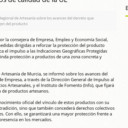
egional de Artesanía sobre los avances del decreto que
gen del producto
por la consejera de Empresa, Empleo y Economía Social,
idas dirigidas a reforzar la protección del producto
ca el impulso a las Indicaciones Geográficas Protegidas
brinda protección a productos de una zona concreta y
e Artesanía de Murcia, se informó sobre los avances del
de Empresa, a través de la Dirección General de Impulso al
os Artesanales, y el Instituto de Fomento (Info), que fijará
n de productos artesanos.
nocimiento oficial del vínculo de estos productos con su
y tradición, sino que también concederá derechos colectivos
es. Con ello, se garantizará una mayor protección frente a
 presencia en los mercados.