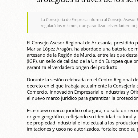
La Consejería de Empresa informa al Consejo Asesor R
regulará los mismos, que garantizan el verdadero ori
El Consejo Asesor Regional de Artesanía, presidido 
Marisa López Aragón, ha abordado una batería de med
artesano de la Región de Murcia, entre las que desta
(IGP), un sello de calidad de la Unión Europea que 
garantiza el verdadero origen del producto.
Durante la sesión celebrada en el Centro Regional d
decreto en el que trabaja actualmente la Consejería 
Comercio, Innovación Empresarial e Industrias y Ofici
el nuevo marco jurídico para garantizar la protecció
Este nuevo marco jurídico otorgará, no solo un reco
origen geográfico, reflejando su identidad cultural 
de propiedad industrial e intelectual a los productor
imitaciones y usos no autorizados, fortaleciendo su