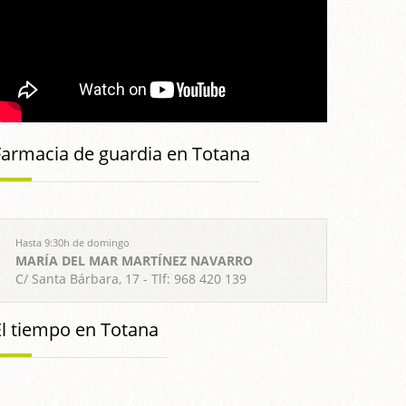
Farmacia de guardia en Totana
Hasta 9:30h de domingo
MARÍA DEL MAR MARTÍNEZ NAVARRO
C/ Santa Bárbara, 17 - Tlf: 968 420 139
El tiempo en Totana