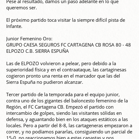
Pese al resultado, damos un paso adelante en lo que
queremos ser.
El próximo partido toca visitar la siempre difícil pista de
Infante.
Junior Femenino Oro:
GRUPO CAESA SEGUROS FC CARTAGENA CB ROSA 80 - 48
ELPOZO C.B. SIERRA ESPUÑA
Las de ELPOZO volvieron a pelear, pero debido a la
superioridad física y en el contraataque, las cartaginesas
cogieron pronto una renta en el marcador que las del
Sierra Espuña no pudieron alcanzar.
Tercer partido de la temporada para el equipo junior,
contra uno de los gigantes del baloncesto femenino de la
Región, el FC Cartagena CB. Empezó el partido con
intercambio de golpes, siendo las visitantes sólidas en
defensa, y aguantando bien en los ataques estáticos a las
locales. Pero a partir del 8-8, las cartageneras empezaron a
correr, y no podíamos pararlas, consiguiendo un parcial de
15-0, no reaccionamos bien a estas canastas y nos