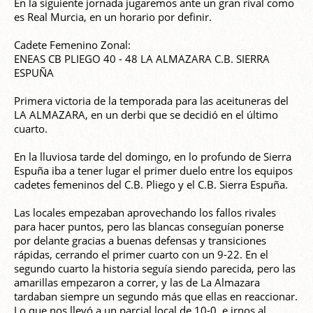
En la siguiente jornada jugaremos ante un gran rival como
es Real Murcia, en un horario por definir.
Cadete Femenino Zonal:
ENEAS CB PLIEGO 40 - 48 LA ALMAZARA C.B. SIERRA
ESPUÑA
Primera victoria de la temporada para las aceituneras del
LA ALMAZARA, en un derbi que se decidió en el último
cuarto.
En la lluviosa tarde del domingo, en lo profundo de Sierra
Espuña iba a tener lugar el primer duelo entre los equipos
cadetes femeninos del C.B. Pliego y el C.B. Sierra Espuña.
Las locales empezaban aprovechando los fallos rivales
para hacer puntos, pero las blancas conseguían ponerse
por delante gracias a buenas defensas y transiciones
rápidas, cerrando el primer cuarto con un 9-22. En el
segundo cuarto la historia seguía siendo parecida, pero las
amarillas empezaron a correr, y las de La Almazara
tardaban siempre un segundo más que ellas en reaccionar.
Lo que nos llevó a un parcial local de 10-0, e irnos al