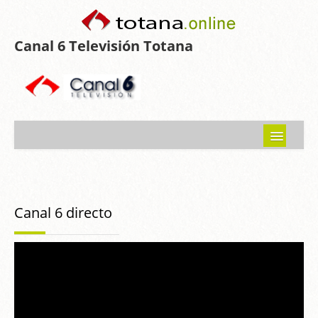
Canal 6 Televisión Totana
Inicio
Noticias
Canal 6 directo
Programas emitidos
Guía del Guadalentín
Asociaciones
Contacto-Sugerencias